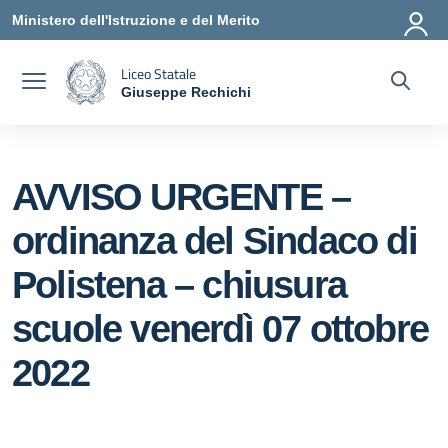
Vai ai contenuti
Vai al menu di navigazione
Vai al footer
Ministero dell'Istruzione e del Merito
Liceo Statale
Giuseppe Rechichi
— Visita la pagina iniziale della scuola
AVVISO URGENTE –
ordinanza del Sindaco di
Polistena – chiusura
scuole venerdì 07 ottobre
2022