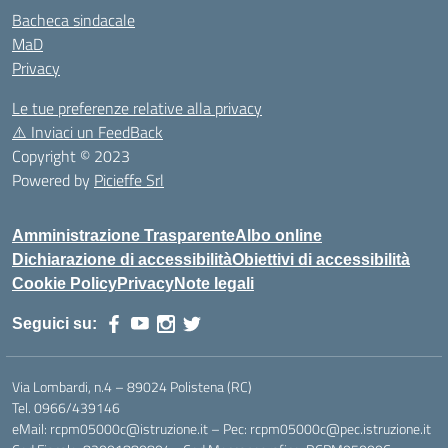
Bacheca sindacale
MaD
Privacy
Le tue preferenze relative alla privacy
⚠️
Inviaci un FeedBack
Copyright © 2023
Powered by
Picieffe Srl
Amministrazione Trasparente
Albo online
Dichiarazione di accessibilità
Obiettivi di accessibilità
Cookie Policy
Privacy
Note legali
Seguici su:
Via Lombardi, n.4 – 89024 Polistena (RC)
Tel. 0966/439146
eMail: rcpm05000c@istruzione.it – Pec: rcpm05000c@pec.istruzione.it