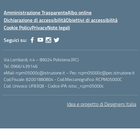
Amministrazione Trasparente
Albo online
Dichiarazione di accessibilità
Obiettivi di accessibilità
Cookie Policy
Privacy
Note legali
Seguici su:
Via Lombardi, n.4 – 89024 Polistena (RC)
Tel. 0966/439146
eMail: rcpm05000c@istruzione.it – Pec: rcpm05000c@pec.istruzione.it
Cod.Fiscale: 82001880804 - Cod.Meccanografico: RCPM05000C
Cod. Univoco: UF83Q8 - Codice iPA: istsc_rcpm05000c
Idea e progetto di Designers Italia