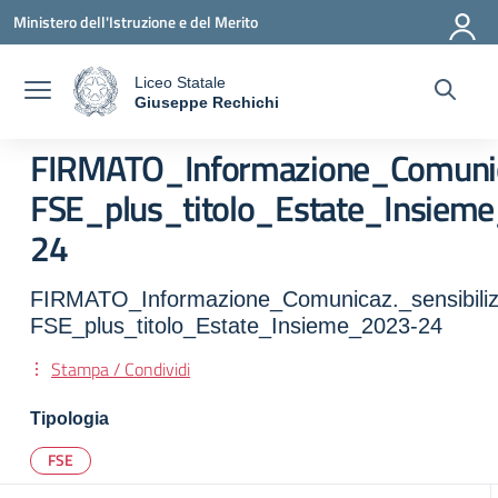
Vai ai contenuti
Vai al menu di navigazione
Vai al footer
Ministero dell'Istruzione e del Merito
Liceo Statale
a
Giuseppe Rechichi
— Visita la pagina iniziale della scuola
FIRMATO_Informazione_Comunicaz
FSE_plus_titolo_Estate_Insiem
24
FIRMATO_Informazione_Comunicaz._sensibilizz
FSE_plus_titolo_Estate_Insieme_2023-24
Stampa / Condividi
Tipologia
FSE