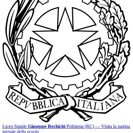
Liceo Statale
Giuseppe Rechichi
Polistena (RC)
— Visita la pagina
iniziale della scuola