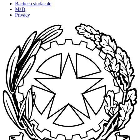
Bacheca sindacale
MaD
Privacy