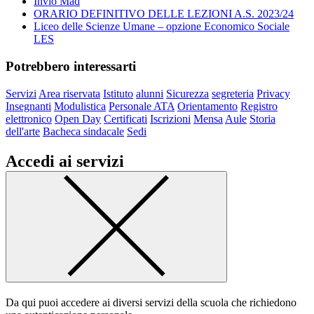
Invio Mad
ORARIO DEFINITIVO DELLE LEZIONI A.S. 2023/24
Liceo delle Scienze Umane – opzione Economico Sociale
LES
Potrebbero interessarti
Servizi
Area riservata
Istituto
alunni
Sicurezza
segreteria
Privacy
Insegnanti
Modulistica
Personale ATA
Orientamento
Registro
elettronico
Open Day
Certificati
Iscrizioni
Mensa
Aule
Storia
dell'arte
Bacheca sindacale
Sedi
Accedi ai servizi
Da qui puoi accedere ai diversi servizi della scuola che richiedono