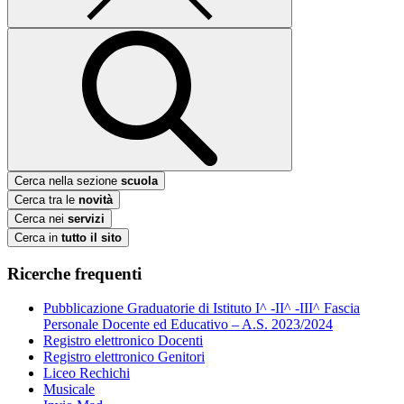
Cerca nella sezione
scuola
Cerca tra le
novità
Cerca nei
servizi
Cerca in
tutto il sito
Ricerche frequenti
Pubblicazione Graduatorie di Istituto I^ -II^ -III^ Fascia
Personale Docente ed Educativo – A.S. 2023/2024
Registro elettronico Docenti
Registro elettronico Genitori
Liceo Rechichi
Musicale