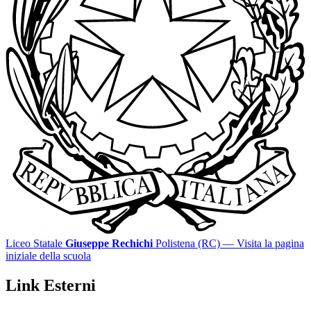
Liceo Statale
Giuseppe Rechichi
Polistena (RC)
— Visita la pagina
iniziale della scuola
Link Esterni