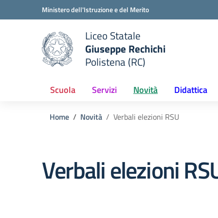
Vai ai contenuti
Vai al menu di navigazione
Vai al footer
Ministero dell'Istruzione e del Merito
Liceo Statale
Giuseppe Rechichi
e della scuola
Polistena (RC)
— Visita la pagina iniziale del
Scuola
Servizi
Novità
Didattica
Home
Novità
Verbali elezioni RSU
Verbali elezioni RS