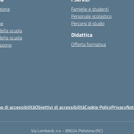
zione
Famiglie e studenti
Personale scolastico
ne
Percorsi di studio
della scuola
Didattica
della scuola
Offerta formativa
azione
e di accessibilità
Obiettivi di accessibilità
Cookie Policy
Privacy
Not
Via Lombardi, n.4 – 89024 Polistena (RC)