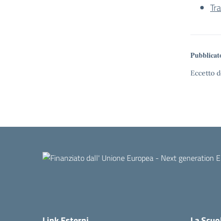
Tr
Pubblicat
Eccetto d
Link Esterni
La Scuo