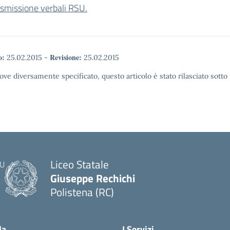
asmissione verbali RSU.
o:
Revisione:
25.02.2015
-
25.02.2015
ove diversamente specificato, questo articolo è stato rilasciato sott
Liceo Statale
Giuseppe Rechichi
Polistena (RC)
— Visita la pagina iniziale della scuola
la
I Servizi