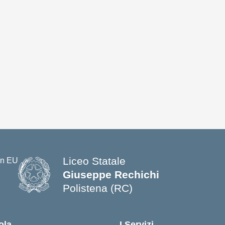
Liceo Statale
Giuseppe Rechichi
Polistena (RC)
— Visita la pagina iniziale della s
ola
I Servizi