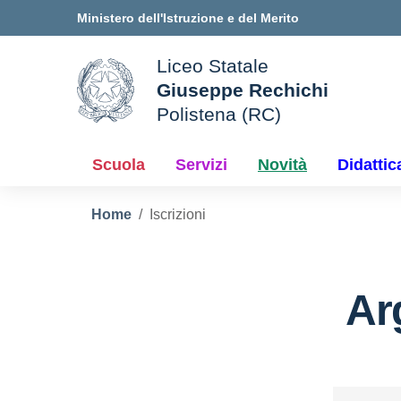
Vai ai contenuti
Vai al menu di navigazione
Vai al footer
Ministero dell'Istruzione e del Merito
Liceo Statale
Giuseppe Rechichi
ale della scuola
Polistena (RC)
— Visita la pagina iniziale d
Scuola
Servizi
Novità
Didattic
Home
Iscrizioni
Ar