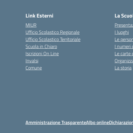
Link Esterni
La Scuo
MIUR
Presenta
Ufficio Scolastico Regionale
I luoghi
Ufficio Scolastico Territoriale
Le perso
Scuola in Chiaro
I numeri 
Iscrizioni On Line
Le carte 
Invalsi
Organizz
Comune
La storia
Amministrazione Trasparente
Albo online
Dichiarazion