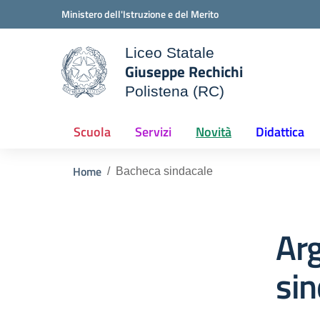
Vai ai contenuti
Vai al menu di navigazione
Vai al footer
Ministero dell'Istruzione e del Merito
Liceo Statale
Giuseppe Rechichi
ale della scuola
Polistena (RC)
— Visita la pagina iniziale d
Scuola
Servizi
Novità
Didattica
Home
Bacheca sindacale
Ar
sin