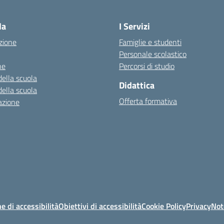
— Visita la pagina iniziale della scuo
la
I Servizi
zione
Famiglie e studenti
Personale scolastico
ne
Percorsi di studio
della scuola
Didattica
della scuola
Offerta formativa
azione
e di accessibilità
Obiettivi di accessibilità
Cookie Policy
Privacy
Not