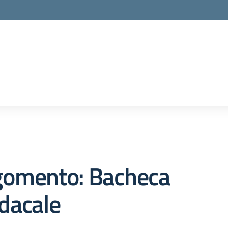
ella scuola
gomento: Bacheca
dacale