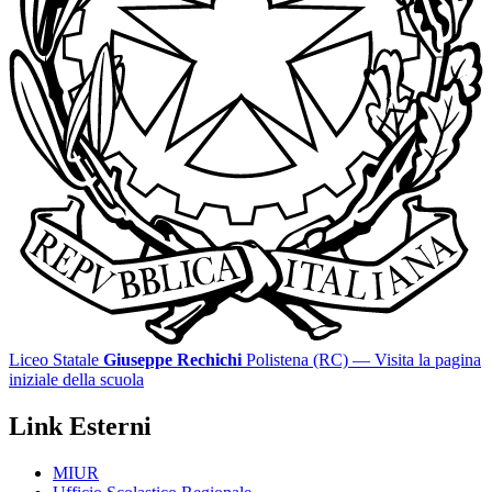
Liceo Statale
Giuseppe Rechichi
Polistena (RC)
— Visita la pagina
iniziale della scuola
Link Esterni
MIUR