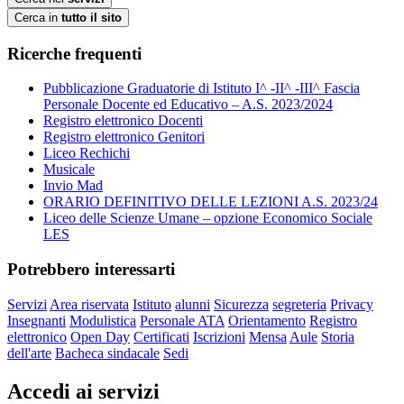
Cerca in
tutto il sito
Ricerche frequenti
Pubblicazione Graduatorie di Istituto I^ -II^ -III^ Fascia
Personale Docente ed Educativo – A.S. 2023/2024
Registro elettronico Docenti
Registro elettronico Genitori
Liceo Rechichi
Musicale
Invio Mad
ORARIO DEFINITIVO DELLE LEZIONI A.S. 2023/24
Liceo delle Scienze Umane – opzione Economico Sociale
LES
Potrebbero interessarti
Servizi
Area riservata
Istituto
alunni
Sicurezza
segreteria
Privacy
Insegnanti
Modulistica
Personale ATA
Orientamento
Registro
elettronico
Open Day
Certificati
Iscrizioni
Mensa
Aule
Storia
dell'arte
Bacheca sindacale
Sedi
Accedi ai servizi