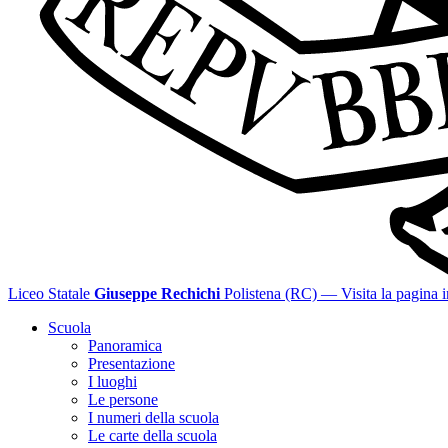
Liceo Statale
Giuseppe Rechichi
Polistena (RC)
— Visita la pagina i
Scuola
Panoramica
Presentazione
I luoghi
Le persone
I numeri della scuola
Le carte della scuola