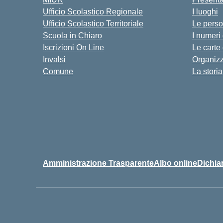
Ufficio Scolastico Regionale
I luoghi
Ufficio Scolastico Territoriale
Le pers
Scuola in Chiaro
I numeri
Iscrizioni On Line
Le carte
Invalsi
Organiz
Comune
La storia
Amministrazione Trasparente
Albo online
Dichiar