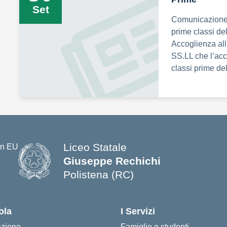
Set
Comunicazione n.
prime classi de
Accoglienza all
SS.LL che l’acco
classi prime del
Liceo Statale
Giuseppe Rechichi
Polistena (RC)
— Visita la pagina iniziale della s
ola
I Servizi
azione
Famiglie e studenti