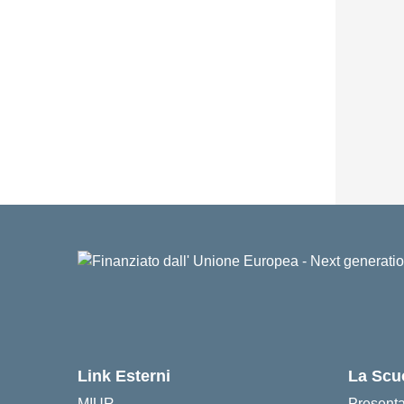
Link Esterni
La Scu
MIUR
Present