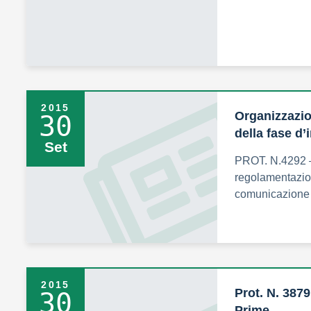
2015
Organizzazi
30
della fase d’
Set
PROT. N.4292 
regolamentazion
comunicazione 
2015
Prot. N. 3879
30
Prime