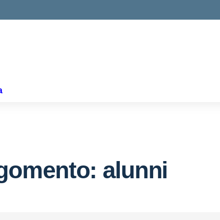
ella scuola
a
gomento: alunni