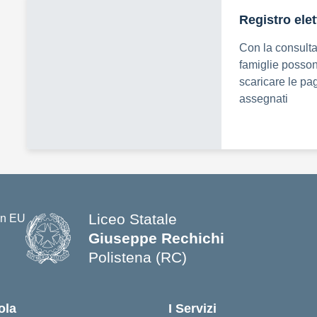
Registro elet
Con la consultaz
famiglie posson
scaricare le pag
assegnati
Liceo Statale
Giuseppe Rechichi
Polistena (RC)
— Visita la pagina iniziale della s
ola
I Servizi