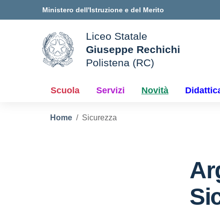
Vai ai contenuti
Vai al menu di navigazione
Vai al footer
Ministero dell'Istruzione e del Merito
Liceo Statale
Giuseppe Rechichi
ale della scuola
Polistena (RC)
— Visita la pagina iniziale d
Scuola
Servizi
Novità
Didattic
Home
Sicurezza
Ar
Si