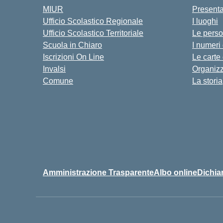
MIUR
Present
Ufficio Scolastico Regionale
I luoghi
Ufficio Scolastico Territoriale
Le pers
Scuola in Chiaro
I numeri
Iscrizioni On Line
Le carte
Invalsi
Organiz
Comune
La storia
Amministrazione Trasparente
Albo online
Dichiar