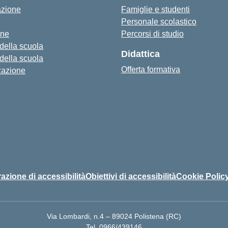
azione
Famiglie e studenti
Personale scolastico
one
Percorsi di studio
 della scuola
Didattica
 della scuola
Offerta formativa
zazione
azione di accessibilità
Obiettivi di accessibilità
Cookie Polic
Via Lombardi, n.4 – 89024 Polistena (RC)
Tel. 0966/439146