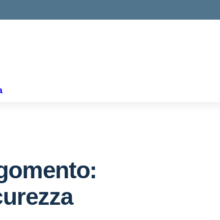
ella scuola
a
gomento:
curezza