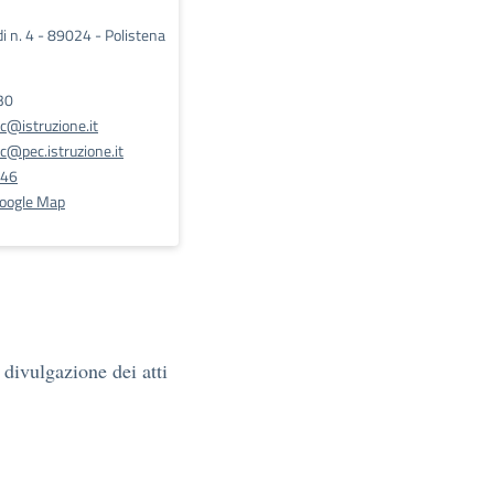
i n. 4 - 89024 - Polistena
30
@istruzione.it
@pec.istruzione.it
146
Google Map
 divulgazione dei atti