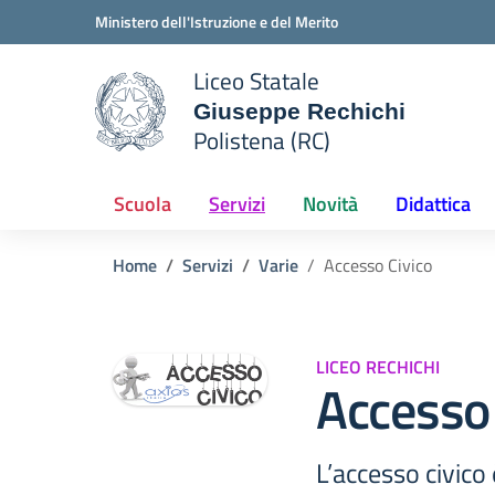
Vai ai contenuti
Vai al menu di navigazione
Vai al footer
Ministero dell'Istruzione e del Merito
Liceo Statale
Giuseppe Rechichi
e della scuola
Polistena (RC)
— Visita la pagina iniziale del
Scuola
Servizi
Novità
Didattica
Home
Servizi
Varie
Accesso Civico
LICEO RECHICHI
Accesso 
L’accesso civico 