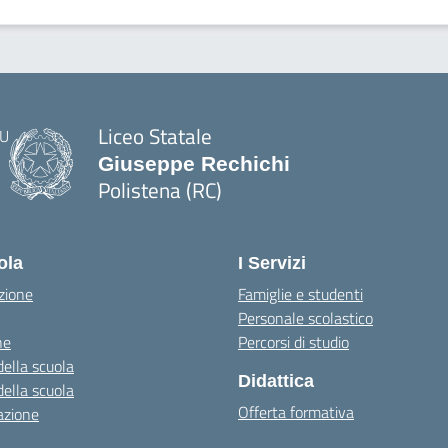
Liceo Statale
Giuseppe Rechichi
Polistena (RC)
— Visita la pagina iniziale della scuola
ola
I Servizi
zione
Famiglie e studenti
Personale scolastico
ne
Percorsi di studio
della scuola
Didattica
della scuola
Offerta formativa
azione