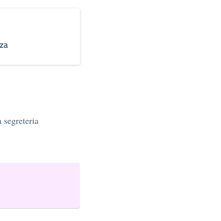
nza
a segreteria