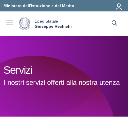
Vai ai contenuti
Vai al menu di navigazione
Vai al footer
Ministero dell'Istruzione e del Merito
Liceo Statale
a
Giuseppe Rechichi
— Visita la pagina iniziale della scuola
Servizi
I nostri servizi offerti alla nostra utenza