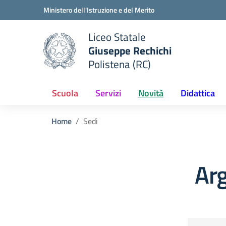
Vai ai contenuti
Vai al menu di navigazione
Vai al footer
Ministero dell'Istruzione e del Merito
Liceo Statale
Giuseppe Rechichi
e della scuola
Polistena (RC)
— Visita la pagina iniziale del
Scuola
Servizi
Novità
Didattica
Home
Sedi
Ar