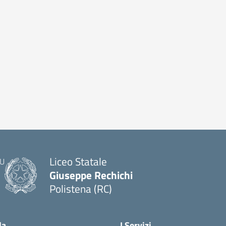
Liceo Statale
Giuseppe Rechichi
Polistena (RC)
— Visita la pagina iniziale della scuola
la
I Servizi