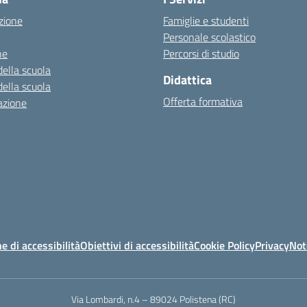
zione
Famiglie e studenti
Personale scolastico
ne
Percorsi di studio
della scuola
Didattica
della scuola
Offerta formativa
azione
e di accessibilità
Obiettivi di accessibilità
Cookie Policy
Privacy
Not
Via Lombardi, n.4 – 89024 Polistena (RC)