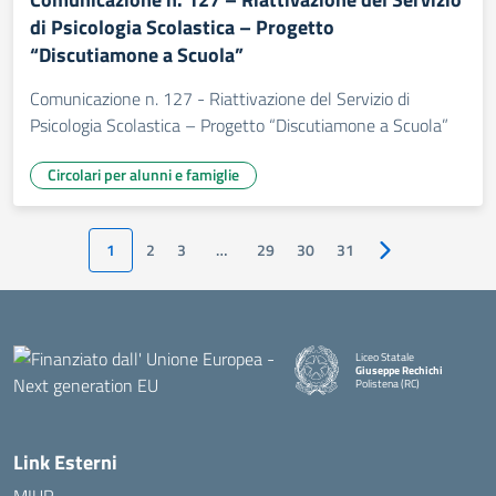
di Psicologia Scolastica – Progetto
“Discutiamone a Scuola”
Comunicazione n. 127 - Riattivazione del Servizio di
Psicologia Scolastica – Progetto “Discutiamone a Scuola”
Circolari per alunni e famiglie
1
2
3
…
29
30
31
Pagina successiv
Liceo Statale
Giuseppe Rechichi
Polistena (RC)
— Visita la pagina iniziale della
Link Esterni