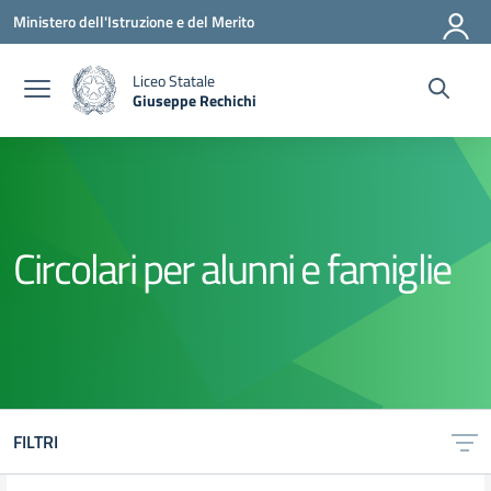
Vai ai contenuti
Vai al menu di navigazione
Vai al footer
Ministero dell'Istruzione e del Merito
Liceo Statale
Giuseppe Rechichi
— Visita la pagina iniziale della scuola
Circolari per alunni e famiglie
FILTRI