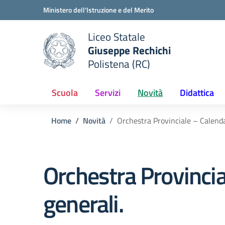
Vai ai contenuti
Vai al menu di navigazione
Vai al footer
Ministero dell'Istruzione e del Merito
Liceo Statale
Giuseppe Rechichi
e della scuola
Polistena (RC)
— Visita la pagina iniziale del
Scuola
Servizi
Novità
Didattica
Home
Novità
Orchestra Provinciale – Calenda
Orchestra Provincia
generali.