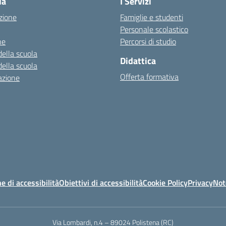
la
I Servizi
zione
Famiglie e studenti
Personale scolastico
ne
Percorsi di studio
della scuola
Didattica
della scuola
Offerta formativa
azione
e di accessibilità
Obiettivi di accessibilità
Cookie Policy
Privacy
Not
Via Lombardi, n.4 – 89024 Polistena (RC)