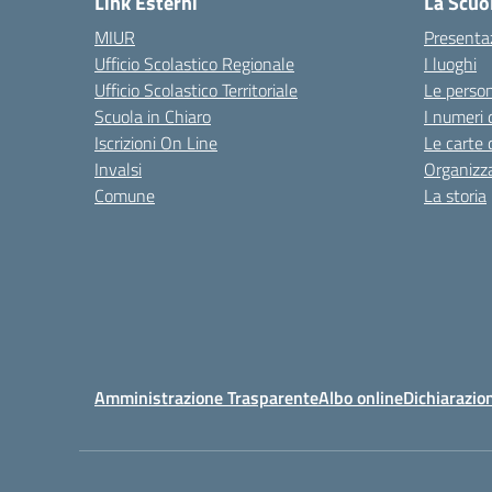
Link Esterni
La Scuo
MIUR
Presenta
Ufficio Scolastico Regionale
I luoghi
Ufficio Scolastico Territoriale
Le perso
Scuola in Chiaro
I numeri 
Iscrizioni On Line
Le carte 
Invalsi
Organizz
Comune
La storia
Amministrazione Trasparente
Albo online
Dichiarazion