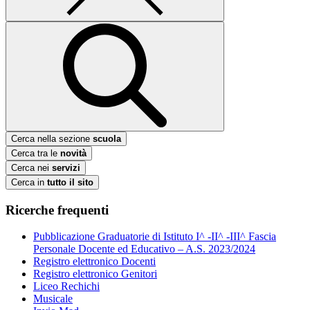
Cerca nella sezione
scuola
Cerca tra le
novità
Cerca nei
servizi
Cerca in
tutto il sito
Ricerche frequenti
Pubblicazione Graduatorie di Istituto I^ -II^ -III^ Fascia
Personale Docente ed Educativo – A.S. 2023/2024
Registro elettronico Docenti
Registro elettronico Genitori
Liceo Rechichi
Musicale