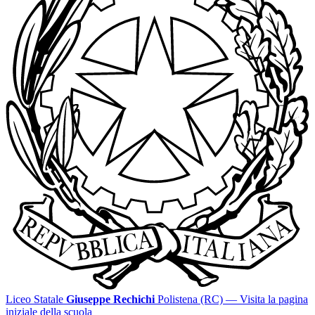
Liceo Statale
Giuseppe Rechichi
Polistena (RC)
— Visita la pagina
iniziale della scuola