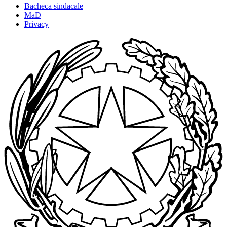
Bacheca sindacale
MaD
Privacy