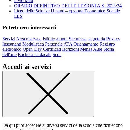
Invio Mad
ORARIO DEFINITIVO DELLE LEZIONI A.S. 2023/24
Liceo delle Scienze Umane – opzione Economico Sociale
LES
Potrebbero interessarti
Servizi
Area riservata
Istituto
alunni
Sicurezza
segreteria
Privacy
Insegnanti
Modulistica
Personale ATA
Orientamento
Registro
elettronico
Open Day
Certificati
Iscrizioni
Mensa
Aule
Storia
dell'arte
Bacheca sindacale
Sedi
Accedi ai servizi
Da qui puoi accedere ai diversi servizi della scuola che richiedono