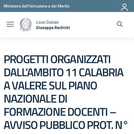
Vai ai contenuti
Vai al menu di navigazione
Vai al footer
Ministero dell'Istruzione e del Merito
Liceo Statale
Giuseppe Rechichi
— Visita la pagina iniziale della scuola
PROGETTI ORGANIZZATI
DALL’AMBITO 11 CALABRIA
A VALERE SUL PIANO
NAZIONALE DI
FORMAZIONE DOCENTI –
AVVISO PUBBLICO PROT. N°