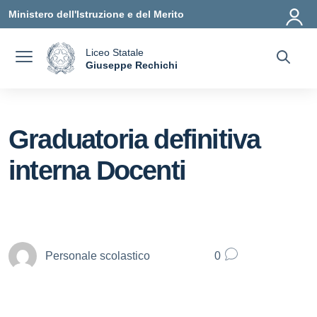
Vai ai contenuti
Vai al menu di navigazione
Vai al footer
Ministero dell'Istruzione e del Merito
Liceo Statale
a
Giuseppe Rechichi
— Visita la pagina iniziale della scuola
Graduatoria definitiva
interna Docenti
Personale scolastico
0