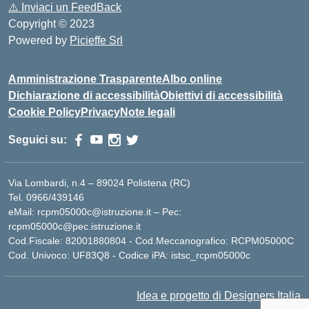
⚠️
Inviaci un FeedBack
Copyright © 2023
Powered by
Picieffe Srl
Amministrazione Trasparente
Albo online
Dichiarazione di accessibilità
Obiettivi di accessibilità
Cookie Policy
Privacy
Note legali
Seguici su:
Via Lombardi, n.4 – 89024 Polistena (RC)
Tel. 0966/439146
eMail: rcpm05000c@istruzione.it – Pec:
rcpm05000c@pec.istruzione.it
Cod.Fiscale: 82001880804 - Cod.Meccanografico: RCPM05000C
Cod. Univoco: UF83Q8 - Codice iPA: istsc_rcpm05000c
Idea e progetto di Designers Italia