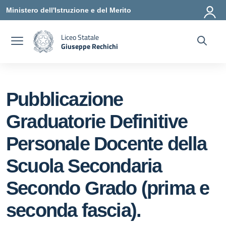
Vai ai contenuti
Vai al menu di navigazione
Vai al footer
Ministero dell'Istruzione e del Merito
Liceo Statale
Giuseppe Rechichi
— Visita la pagina iniziale della scuola
Pubblicazione
Graduatorie Definitive
Personale Docente della
Scuola Secondaria
Secondo Grado (prima e
seconda fascia).