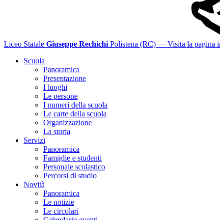
Liceo Statale
Giuseppe Rechichi
Polistena (RC)
— Visita la pagina i
Scuola
Panoramica
Presentazione
I luoghi
Le persone
I numeri della scuola
Le carte della scuola
Organizzazione
La storia
Servizi
Panoramica
Famiglie e studenti
Personale scolastico
Percorsi di studio
Novità
Panoramica
Le notizie
Le circolari
Calendario eventi