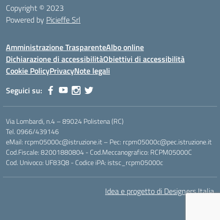
Copyright © 2023
Powered by
Picieffe Srl
Amministrazione Trasparente
Albo online
Dichiarazione di accessibilità
Obiettivi di accessibilità
Cookie Policy
Privacy
Note legali
Seguici su:
Via Lombardi, n.4 – 89024 Polistena (RC)
Tel. 0966/439146
eMail: rcpm05000c@istruzione.it – Pec: rcpm05000c@pec.istruzione.it
Cod.Fiscale: 82001880804 - Cod.Meccanografico: RCPM05000C
Cod. Univoco: UF83Q8 - Codice iPA: istsc_rcpm05000c
Idea e progetto di Designers Italia