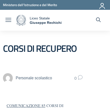
Vai ai contenuti
Vai al menu di navigazione
Vai al footer
Ministero dell'Istruzione e del Merito
Liceo Statale
a
Giuseppe Rechichi
— Visita la pagina iniziale della scuola
CORSI DI RECUPERO
0
Personale scolastico
COMUNICAZIONE 85
CORSI DI