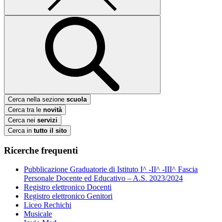
Cerca nella sezione
scuola
Cerca tra le
novità
Cerca nei
servizi
Cerca in
tutto il sito
Ricerche frequenti
Pubblicazione Graduatorie di Istituto I^ -II^ -III^ Fascia
Personale Docente ed Educativo – A.S. 2023/2024
Registro elettronico Docenti
Registro elettronico Genitori
Liceo Rechichi
Musicale