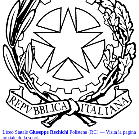
Liceo Statale
Giuseppe Rechichi
Polistena (RC)
— Visita la pagina
iniziale della scuola