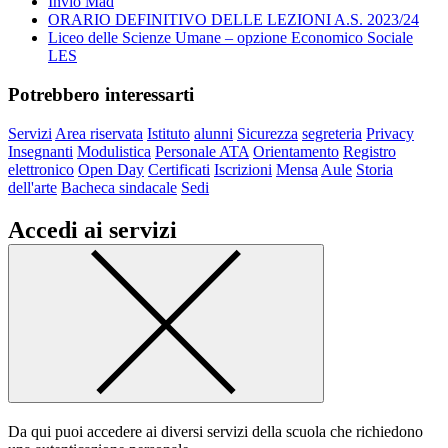
Invio Mad
ORARIO DEFINITIVO DELLE LEZIONI A.S. 2023/24
Liceo delle Scienze Umane – opzione Economico Sociale
LES
Potrebbero interessarti
Servizi
Area riservata
Istituto
alunni
Sicurezza
segreteria
Privacy
Insegnanti
Modulistica
Personale ATA
Orientamento
Registro
elettronico
Open Day
Certificati
Iscrizioni
Mensa
Aule
Storia
dell'arte
Bacheca sindacale
Sedi
Accedi ai servizi
Da qui puoi accedere ai diversi servizi della scuola che richiedono