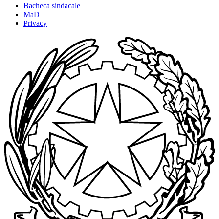
Bacheca sindacale
MaD
Privacy