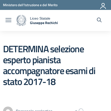
Vai ai contenuti
Vai al menu di navigazione
Vai al footer
Ministero dell'Istruzione e del Merito
Liceo Statale
Giuseppe Rechichi
a
— Visita la pagina iniziale della scuola
DETERMINA selezione
esperto pianista
accompagnatore esami di
stato 2017-18