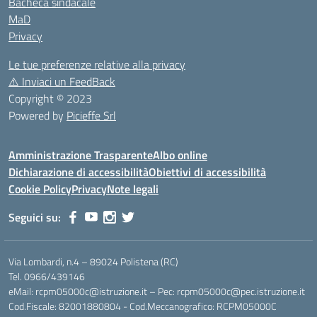
Bacheca sindacale
MaD
Privacy
Le tue preferenze relative alla privacy
⚠️
Inviaci un FeedBack
Copyright © 2023
Powered by
Picieffe Srl
Amministrazione Trasparente
Albo online
Dichiarazione di accessibilità
Obiettivi di accessibilità
Cookie Policy
Privacy
Note legali
Seguici su:
Via Lombardi, n.4 – 89024 Polistena (RC)
Tel. 0966/439146
eMail: rcpm05000c@istruzione.it – Pec: rcpm05000c@pec.istruzione.it
Cod.Fiscale: 82001880804 - Cod.Meccanografico: RCPM05000C