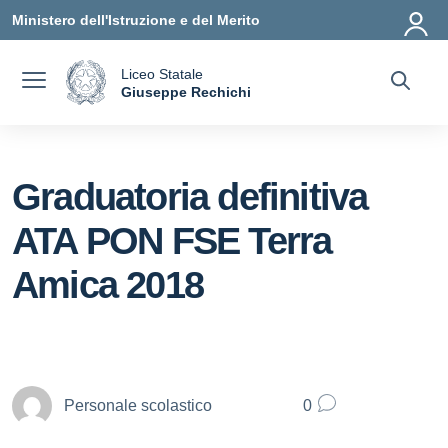
Vai ai contenuti
Vai al menu di navigazione
Vai al footer
Ministero dell'Istruzione e del Merito
Liceo Statale
a
Giuseppe Rechichi
— Visita la pagina iniziale della scuola
Graduatoria definitiva
ATA PON FSE Terra
Amica 2018
Personale scolastico
0