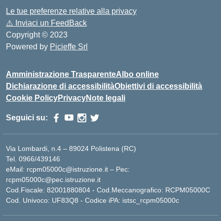
Le tue preferenze relative alla privacy
⚠️
Inviaci un FeedBack
Copyright © 2023
Powered by
Picieffe Srl
Amministrazione Trasparente
Albo online
Dichiarazione di accessibilità
Obiettivi di accessibilità
Cookie Policy
Privacy
Note legali
Seguici su:
Via Lombardi, n.4 – 89024 Polistena (RC)
Tel. 0966/439146
eMail: rcpm05000c@istruzione.it – Pec:
rcpm05000c@pec.istruzione.it
Cod.Fiscale: 82001880804 - Cod.Meccanografico: RCPM05000C
Cod. Univoco: UF83Q8 - Codice iPA: istsc_rcpm05000c