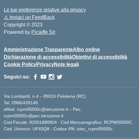
Le tue preferenze relative alla privacy
⚠️
Inviaci un FeedBack
Copyright © 2023
Powered by
Picieffe Srl
Amministrazione Trasparente
Albo online
Dichiarazione di accessibilità
Obiettivi di accessibilità
Cookie Policy
Privacy
Note legali
Seguici su:
Via Lombardi, n.4 – 89024 Polistena (RC)
Tel. 0966/439146
eMail: rcpm05000c@istruzione.it – Pec:
rcpm05000c@pec.istruzione.it
Cod.Fiscale: 82001880804 - Cod.Meccanografico: RCPM05000C
Cod. Univoco: UF83Q8 - Codice iPA: istsc_rcpm05000c