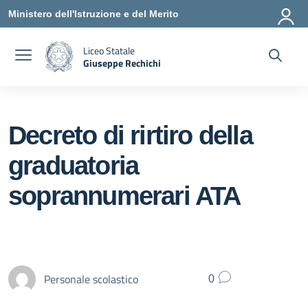
Vai ai contenuti
Vai al menu di navigazione
Vai al footer
Ministero dell'Istruzione e del Merito
Liceo Statale
Giuseppe Rechichi
— Visita la pagina iniziale della scuola
Decreto di rirtiro della
graduatoria
soprannumerari ATA
Personale scolastico
0