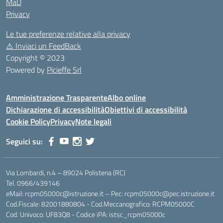
MaD
Privacy
Le tue preferenze relative alla privacy
⚠️
Inviaci un FeedBack
Copyright © 2023
Powered by
Picieffe Srl
Amministrazione Trasparente
Albo online
Dichiarazione di accessibilità
Obiettivi di accessibilità
Cookie Policy
Privacy
Note legali
Seguici su:
Via Lombardi, n.4 – 89024 Polistena (RC)
Tel. 0966/439146
eMail: rcpm05000c@istruzione.it – Pec: rcpm05000c@pec.istruzione.it
Cod.Fiscale: 82001880804 - Cod.Meccanografico: RCPM05000C
Cod. Univoco: UF83Q8 - Codice iPA: istsc_rcpm05000c