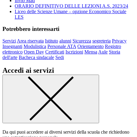
Invio Mad
ORARIO DEFINITIVO DELLE LEZIONI A.S. 2023/24
Liceo delle Scienze Umane – opzione Economico Sociale
LES
Potrebbero interessarti
Servizi
Area riservata
Istituto
alunni
Sicurezza
segreteria
Privacy
Insegnanti
Modulistica
Personale ATA
Orientamento
Registro
elettronico
Open Day
Certificati
Iscrizioni
Mensa
Aule
Storia
dell'arte
Bacheca sindacale
Sedi
Accedi ai servizi
Da qui puoi accedere ai diversi servizi della scuola che richiedono