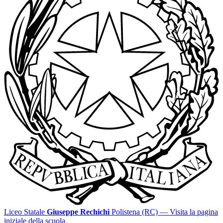
Liceo Statale
Giuseppe Rechichi
Polistena (RC)
— Visita la pagina
iniziale della scuola