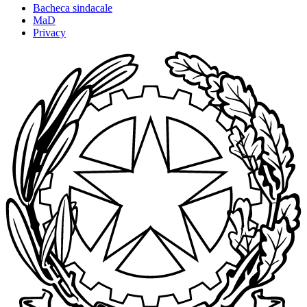
Bacheca sindacale
MaD
Privacy