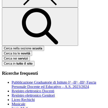
Cerca nella sezione
scuola
Cerca tra le
novità
Cerca nei
servizi
Cerca in
tutto il sito
Ricerche frequenti
Pubblicazione Graduatorie di Istituto I^ -II^ -III^ Fascia
Personale Docente ed Educativo – A.S. 2023/2024
Registro elettronico Docenti
Registro elettronico Genitori
Liceo Rechichi
Musicale