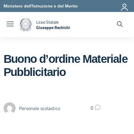
Vai ai contenuti
Vai al menu di navigazione
Vai al footer
Ministero dell'Istruzione e del Merito
Liceo Statale
Giuseppe Rechichi
— Visita la pagina iniziale della scuola
Buono d’ordine Materiale
Pubblicitario
Personale scolastico
0