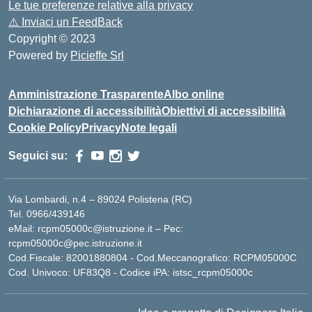
Le tue preferenze relative alla privacy
⚠️
Inviaci un FeedBack
Copyright © 2023
Powered by
Picieffe Srl
Amministrazione Trasparente
Albo online
Dichiarazione di accessibilità
Obiettivi di accessibilità
Cookie Policy
Privacy
Note legali
Seguici su:
Via Lombardi, n.4 – 89024 Polistena (RC)
Tel. 0966/439146
eMail: rcpm05000c@istruzione.it – Pec:
rcpm05000c@pec.istruzione.it
Cod.Fiscale: 82001880804 - Cod.Meccanografico: RCPM05000C
Cod. Univoco: UF83Q8 - Codice iPA: istsc_rcpm05000c