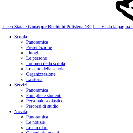
Liceo Statale
Giuseppe Rechichi
Polistena (RC)
— Visita la pagina i
Scuola
Panoramica
Presentazione
I luoghi
Le persone
I numeri della scuola
Le carte della scuola
Organizzazione
La storia
Servizi
Panoramica
Famiglie e studenti
Personale scolastico
Percorsi di studio
Novità
Panoramica
Le notizie
Le circolari
Calendario eventi