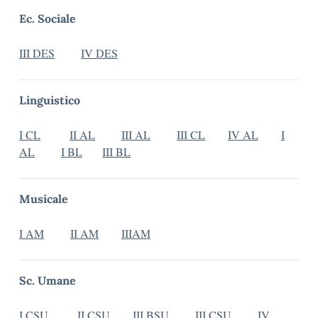
Ec. Sociale
III DES
IV DES
Linguistico
I CL
II AL
III AL
III CL
IV AL
I
AL
I BL
III BL
Musicale
I AM
II AM
IIIAM
Sc. Umane
I CSU
II CSU
III BSU
III CSU
IV