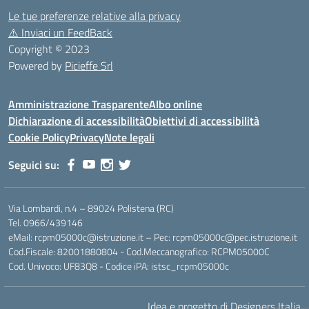
Le tue preferenze relative alla privacy
⚠️
Inviaci un FeedBack
Copyright © 2023
Powered by
Picieffe Srl
Amministrazione Trasparente
Albo online
Dichiarazione di accessibilità
Obiettivi di accessibilità
Cookie Policy
Privacy
Note legali
Seguici su:
Via Lombardi, n.4 – 89024 Polistena (RC)
Tel. 0966/439146
eMail: rcpm05000c@istruzione.it – Pec: rcpm05000c@pec.istruzione.it
Cod.Fiscale: 82001880804 - Cod.Meccanografico: RCPM05000C
Cod. Univoco: UF83Q8 - Codice iPA: istsc_rcpm05000c
Idea e progetto di Designers Italia