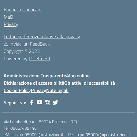
Bacheca sindacale
MaD
Privacy
Le tue preferenze relative alla privacy
⚠️
Inviaci un FeedBack
Copyright © 2023
Powered by
Picieffe Srl
Amministrazione Trasparente
Albo online
Dichiarazione di accessibilità
Obiettivi di accessibilità
Cookie Policy
Privacy
Note legali
Seguici su:
Via Lombardi, n.4 – 89024 Polistena (RC)
Tel. 0966/439146
eMail: rcpm05000c@istruzione.it – Pec: rcpm05000c@pec.istruzione.it