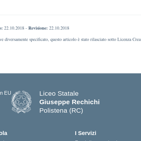
o:
Revisione:
22.10.2018
-
22.10.2018
e diversamente specificato, questo articolo è stato rilasciato sotto Licenza Cr
Liceo Statale
Giuseppe Rechichi
Polistena (RC)
— Visita la pagina iniziale della s
ola
I Servizi