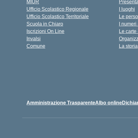
MIUR
Present
Ufficio Scolastico Regionale
I luoghi
Ufficio Scolastico Territoriale
Le pers
Scuola in Chiaro
I numeri
Iscrizioni On Line
Le carte
Invalsi
Organiz
Comune
La storia
Amministrazione Trasparente
Albo online
Dichiar