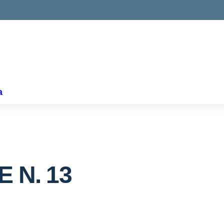
ella scuola
a
 N. 13