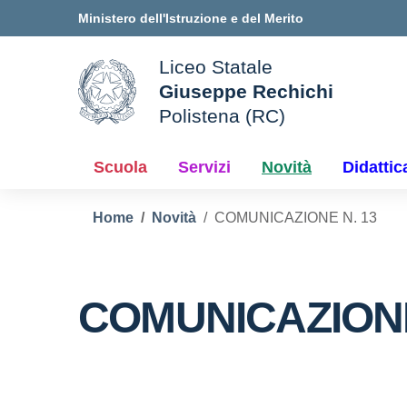
Vai ai contenuti
Vai al menu di navigazione
Vai al footer
Ministero dell'Istruzione e del Merito
Liceo Statale
Giuseppe Rechichi
ale della scuola
Polistena (RC)
— Visita la pagina iniziale d
Scuola
Servizi
Novità
Didattic
Home
Novità
COMUNICAZIONE N. 13
COMUNICAZIONE