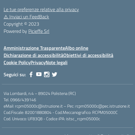
Le tue preferenze relative alla privacy
⚠️
Inviaci un FeedBack
Copyright © 2023
Powered by
Picieffe Srl
Amministrazione Trasparente
Albo online
Dichiarazione di accessibilità
Obiettivi di accessibilità
Cookie Policy
Privacy
Note legali
Seguici su:
Via Lombardi, n.4 – 89024 Polistena (RC)
Tel. 0966/439146
eMail: rcpm05000c@istruzione.it – Pec: rcpm05000c@pec.istruzione.it
Cod.Fiscale: 82001880804 - Cod.Meccanografico: RCPM05000C
Cod. Univoco: UF83Q8 - Codice iPA: istsc_rcpm05000c