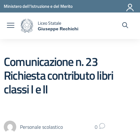
Vai ai contenuti
Vai al menu di navigazione
Vai al footer
Ministero dell'Istruzione e del Merito
Liceo Statale
Giuseppe Rechichi
— Visita la pagina iniziale della scuola
Comunicazione n. 23
Richiesta contributo libri
classi I e II
Personale scolastico
0