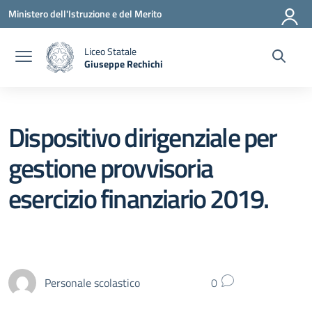
Vai ai contenuti
Vai al menu di navigazione
Vai al footer
Ministero dell'Istruzione e del Merito
Liceo Statale
Giuseppe Rechichi
— Visita la pagina iniziale della scuola
Dispositivo dirigenziale per
gestione provvisoria
esercizio finanziario 2019.
Personale scolastico
0