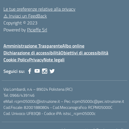
Le tue preferenze relative alla privacy
⚠️
Inviaci un FeedBack
Copyright © 2023
Powered by
Picieffe Srl
Amministrazione Trasparente
Albo online
Dichiarazione di accessibilità
Obiettivi di accessibilità
Cookie Policy
Privacy
Note legali
Seguici su:
Via Lombardi, n.4 – 89024 Polistena (RC)
Tel. 0966/439146
eMail: rcpm05000c@istruzione.it – Pec: rcpm05000c@pec.istruzione.it
Cod.Fiscale: 82001880804 - Cod.Meccanografico: RCPM05000C
Cod. Univoco: UF83Q8 - Codice iPA: istsc_rcpm05000c