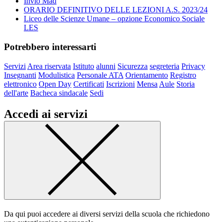
Invio Mad
ORARIO DEFINITIVO DELLE LEZIONI A.S. 2023/24
Liceo delle Scienze Umane – opzione Economico Sociale
LES
Potrebbero interessarti
Servizi
Area riservata
Istituto
alunni
Sicurezza
segreteria
Privacy
Insegnanti
Modulistica
Personale ATA
Orientamento
Registro
elettronico
Open Day
Certificati
Iscrizioni
Mensa
Aule
Storia
dell'arte
Bacheca sindacale
Sedi
Accedi ai servizi
Da qui puoi accedere ai diversi servizi della scuola che richiedono