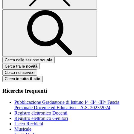
Cerca nella sezione
scuola
Cerca tra le
novità
Cerca nei
servizi
Cerca in
tutto il sito
Ricerche frequenti
Pubblicazione Graduatorie di Istituto I^ -II^ -III^ Fascia
Personale Docente ed Educativo – A.S. 2023/2024
Registro elettronico Docenti
Registro elettronico Genitori
Liceo Rechichi
Musicale