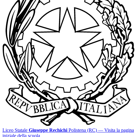
Liceo Statale
Giuseppe Rechichi
Polistena (RC)
— Visita la pagina
iniziale della scuola