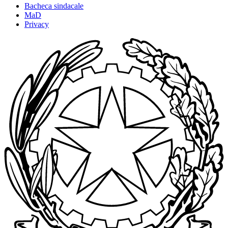
Bacheca sindacale
MaD
Privacy