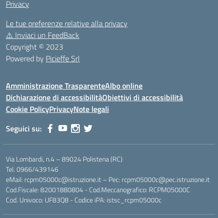
Privacy
Le tue preferenze relative alla privacy
⚠️
Inviaci un FeedBack
Copyright © 2023
Powered by
Picieffe Srl
Amministrazione Trasparente
Albo online
Dichiarazione di accessibilità
Obiettivi di accessibilità
Cookie Policy
Privacy
Note legali
Seguici su:
Via Lombardi, n.4 – 89024 Polistena (RC)
Tel. 0966/439146
eMail: rcpm05000c@istruzione.it – Pec: rcpm05000c@pec.istruzione.it
Cod.Fiscale: 82001880804 - Cod.Meccanografico: RCPM05000C
Cod. Univoco: UF83Q8 - Codice iPA: istsc_rcpm05000c