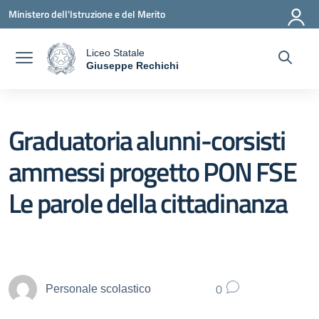
Vai ai contenuti
Vai al menu di navigazione
Vai al footer
Ministero dell'Istruzione e del Merito
Liceo Statale
a
Giuseppe Rechichi
— Visita la pagina iniziale della scuola
Graduatoria alunni-corsisti
ammessi progetto PON FSE
Le parole della cittadinanza
0
Personale scolastico