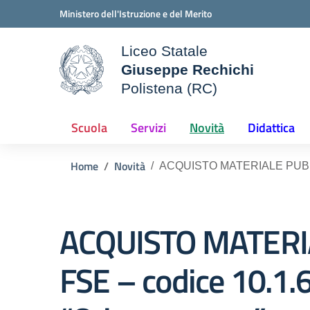
Vai ai contenuti
Vai al menu di navigazione
Vai al footer
Ministero dell'Istruzione e del Merito
Liceo Statale
Giuseppe Rechichi
ale della scuola
Polistena (RC)
— Visita la pagina iniziale d
Scuola
Servizi
Novità
Didattica
Home
Novità
ACQUISTO MATERIALE PUBBLIC
ACQUISTO MATERIA
FSE – codice 10.1