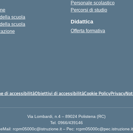
Personale scolastico
one
Percorsi di studio
 della scuola
Didattica
 della scuola
Offerta formativa
zazione
e di accessibilità
Obiettivi di accessibilità
Cookie Policy
Privacy
Not
Via Lombardi, n.4 – 89024 Polistena (RC)
Tel. 0966/439146
eMail: rcpm05000c@istruzione.it – Pec: rcpm05000c@pec.istruzione.it