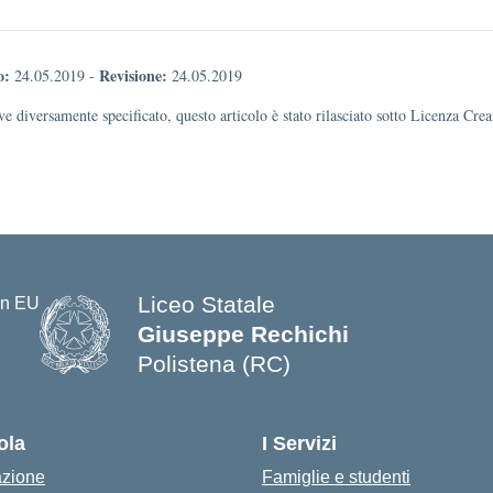
o:
Revisione:
24.05.2019
-
24.05.2019
e diversamente specificato, questo articolo è stato rilasciato sotto Licenza Cr
Liceo Statale
Giuseppe Rechichi
Polistena (RC)
— Visita la pagina iniziale della s
ola
I Servizi
azione
Famiglie e studenti