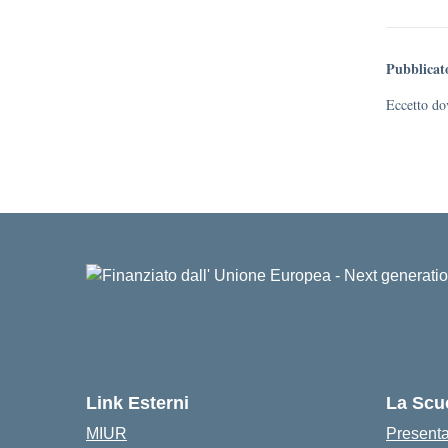
Pubblicat
Eccetto dov
Link Esterni
La Scu
MIUR
Present