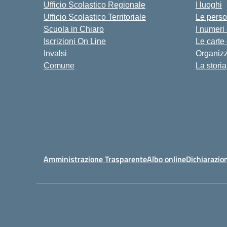
Ufficio Scolastico Regionale
I luoghi
Ufficio Scolastico Territoriale
Le pers
Scuola in Chiaro
I numeri
Iscrizioni On Line
Le carte
Invalsi
Organiz
Comune
La storia
Amministrazione Trasparente
Albo online
Dichiarazion