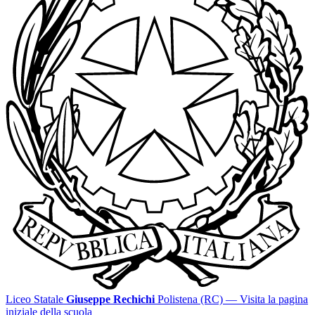
Liceo Statale
Giuseppe Rechichi
Polistena (RC)
— Visita la pagina
iniziale della scuola