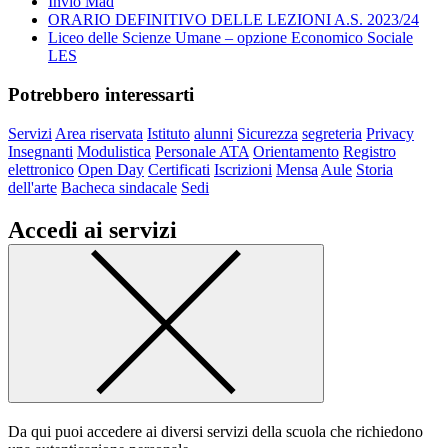
Invio Mad
ORARIO DEFINITIVO DELLE LEZIONI A.S. 2023/24
Liceo delle Scienze Umane – opzione Economico Sociale
LES
Potrebbero interessarti
Servizi
Area riservata
Istituto
alunni
Sicurezza
segreteria
Privacy
Insegnanti
Modulistica
Personale ATA
Orientamento
Registro
elettronico
Open Day
Certificati
Iscrizioni
Mensa
Aule
Storia
dell'arte
Bacheca sindacale
Sedi
Accedi ai servizi
Da qui puoi accedere ai diversi servizi della scuola che richiedono