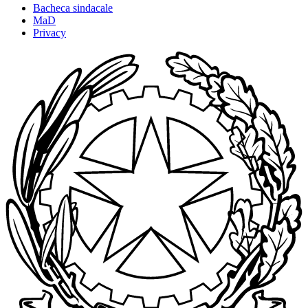
Bacheca sindacale
MaD
Privacy