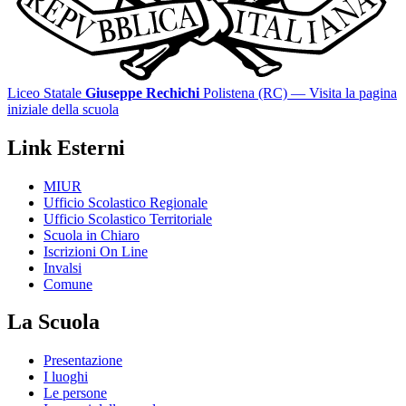
Liceo Statale
Giuseppe Rechichi
Polistena (RC)
— Visita la pagina
iniziale della scuola
Link Esterni
MIUR
Ufficio Scolastico Regionale
Ufficio Scolastico Territoriale
Scuola in Chiaro
Iscrizioni On Line
Invalsi
Comune
La Scuola
Presentazione
I luoghi
Le persone