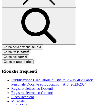
Cerca nella sezione
scuola
Cerca tra le
novità
Cerca nei
servizi
Cerca in
tutto il sito
Ricerche frequenti
Pubblicazione Graduatorie di Istituto I^ -II^ -III^ Fascia
Personale Docente ed Educativo – A.S. 2023/2024
Registro elettronico Docenti
Registro elettronico Genitori
Liceo Rechichi
Musicale