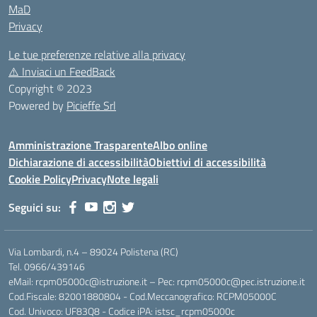
MaD
Privacy
Le tue preferenze relative alla privacy
⚠️
Inviaci un FeedBack
Copyright © 2023
Powered by
Picieffe Srl
Amministrazione Trasparente
Albo online
Dichiarazione di accessibilità
Obiettivi di accessibilità
Cookie Policy
Privacy
Note legali
Seguici su:
Via Lombardi, n.4 – 89024 Polistena (RC)
Tel. 0966/439146
eMail: rcpm05000c@istruzione.it – Pec: rcpm05000c@pec.istruzione.it
Cod.Fiscale: 82001880804 - Cod.Meccanografico: RCPM05000C
Cod. Univoco: UF83Q8 - Codice iPA: istsc_rcpm05000c