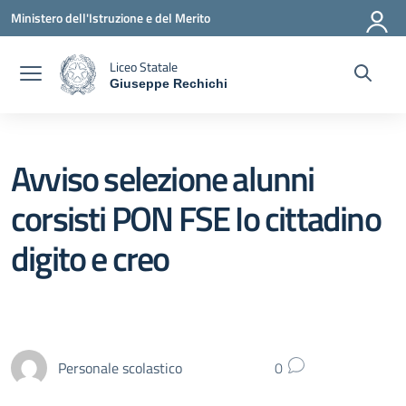
Vai ai contenuti
Vai al menu di navigazione
Vai al footer
Ministero dell'Istruzione e del Merito
Liceo Statale
Giuseppe Rechichi
— Visita la pagina iniziale della scuola
Avviso selezione alunni
corsisti PON FSE Io cittadino
digito e creo
Personale scolastico
0