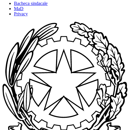
Bacheca sindacale
MaD
Privacy