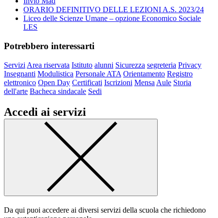
Invio Mad
ORARIO DEFINITIVO DELLE LEZIONI A.S. 2023/24
Liceo delle Scienze Umane – opzione Economico Sociale
LES
Potrebbero interessarti
Servizi
Area riservata
Istituto
alunni
Sicurezza
segreteria
Privacy
Insegnanti
Modulistica
Personale ATA
Orientamento
Registro
elettronico
Open Day
Certificati
Iscrizioni
Mensa
Aule
Storia
dell'arte
Bacheca sindacale
Sedi
Accedi ai servizi
Da qui puoi accedere ai diversi servizi della scuola che richiedono