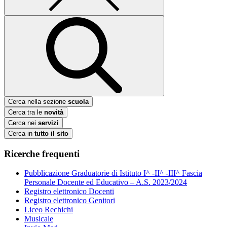
Cerca nella sezione
scuola
Cerca tra le
novità
Cerca nei
servizi
Cerca in
tutto il sito
Ricerche frequenti
Pubblicazione Graduatorie di Istituto I^ -II^ -III^ Fascia
Personale Docente ed Educativo – A.S. 2023/2024
Registro elettronico Docenti
Registro elettronico Genitori
Liceo Rechichi
Musicale