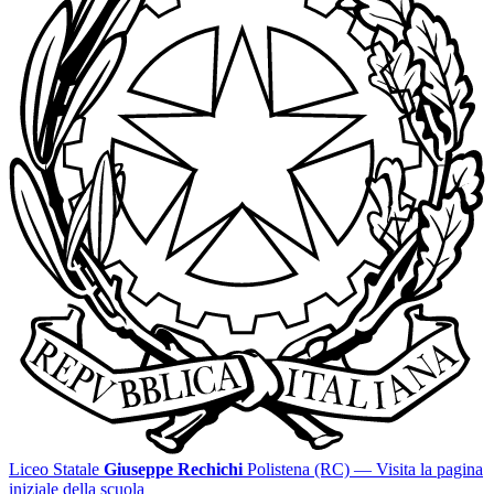
Liceo Statale
Giuseppe Rechichi
Polistena (RC)
— Visita la pagina
iniziale della scuola