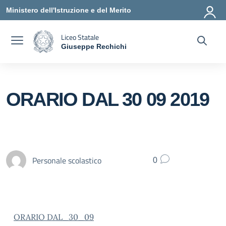
Vai ai contenuti
Vai al menu di navigazione
Vai al footer
Ministero dell'Istruzione e del Merito
Liceo Statale
Giuseppe Rechichi
— Visita la pagina iniziale della scuola
ORARIO DAL 30 09 2019
Personale scolastico
0
ORARIO DAL_30_09