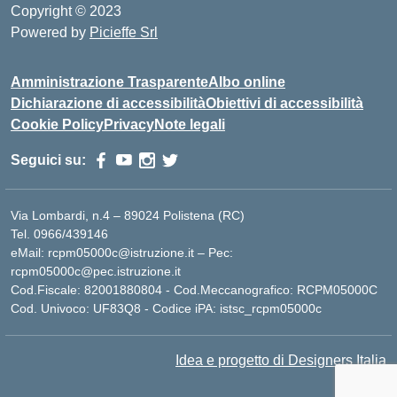
Copyright © 2023
Powered by
Picieffe Srl
Amministrazione Trasparente
Albo online
Dichiarazione di accessibilità
Obiettivi di accessibilità
Cookie Policy
Privacy
Note legali
Seguici su:
Via Lombardi, n.4 – 89024 Polistena (RC)
Tel. 0966/439146
eMail: rcpm05000c@istruzione.it – Pec:
rcpm05000c@pec.istruzione.it
Cod.Fiscale: 82001880804 - Cod.Meccanografico: RCPM05000C
Cod. Univoco: UF83Q8 - Codice iPA: istsc_rcpm05000c
Idea e progetto di Designers Italia