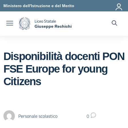
Vai ai contenuti
Vai al menu di navigazione
Vai al footer
Ministero dell'Istruzione e del Merito
Liceo Statale
Giuseppe Rechichi
— Visita la pagina iniziale della scuola
Disponibilità docenti PON
FSE Europe for young
Citizens
Personale scolastico
0