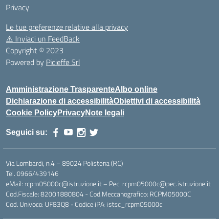
Privacy
Le tue preferenze relative alla privacy
⚠️
Inviaci un FeedBack
Copyright © 2023
Powered by
Picieffe Srl
Amministrazione Trasparente
Albo online
Dichiarazione di accessibilità
Obiettivi di accessibilità
Cookie Policy
Privacy
Note legali
Seguici su:
Via Lombardi, n.4 – 89024 Polistena (RC)
Tel. 0966/439146
eMail: rcpm05000c@istruzione.it – Pec: rcpm05000c@pec.istruzione.it
Cod.Fiscale: 82001880804 - Cod.Meccanografico: RCPM05000C
Cod. Univoco: UF83Q8 - Codice iPA: istsc_rcpm05000c