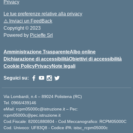
Privacy
Le tue preferenze relative alla privacy
⚠️
Inviaci un FeedBack
Copyright © 2023
Powered by
Picieffe Srl
Amministrazione Trasparente
Albo online
Dichiarazione di accessibilità
Obiettivi di accessibilità
Cookie Policy
Privacy
Note legali
Seguici su:
Via Lombardi, n.4 – 89024 Polistena (RC)
Tel. 0966/439146
eMail: rcpm05000c@istruzione.it – Pec:
rcpm05000c@pec.istruzione.it
Cod.Fiscale: 82001880804 - Cod.Meccanografico: RCPM05000C
Cod. Univoco: UF83Q8 - Codice iPA: istsc_rcpm05000c