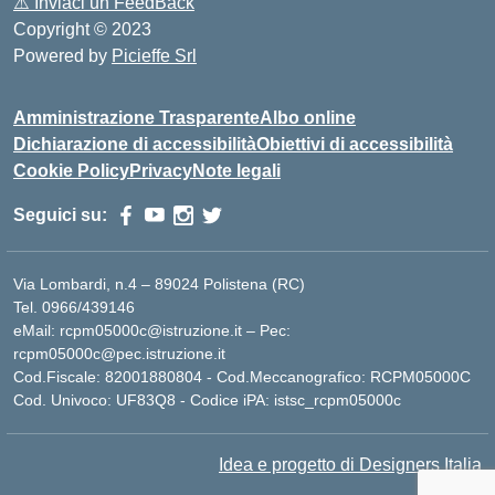
⚠️
Inviaci un FeedBack
Copyright © 2023
Powered by
Picieffe Srl
Amministrazione Trasparente
Albo online
Dichiarazione di accessibilità
Obiettivi di accessibilità
Cookie Policy
Privacy
Note legali
Seguici su:
Via Lombardi, n.4 – 89024 Polistena (RC)
Tel. 0966/439146
eMail: rcpm05000c@istruzione.it – Pec:
rcpm05000c@pec.istruzione.it
Cod.Fiscale: 82001880804 - Cod.Meccanografico: RCPM05000C
Cod. Univoco: UF83Q8 - Codice iPA: istsc_rcpm05000c
Idea e progetto di Designers Italia