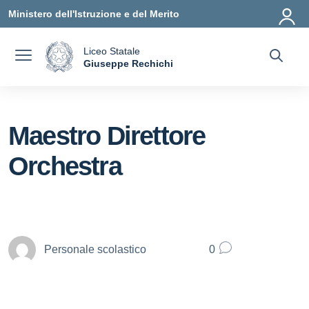
Vai ai contenuti
Vai al menu di navigazione
Vai al footer
Ministero dell'Istruzione e del Merito
Liceo Statale
a
Giuseppe Rechichi
— Visita la pagina iniziale della scuola
Maestro Direttore
Orchestra
Personale scolastico
0