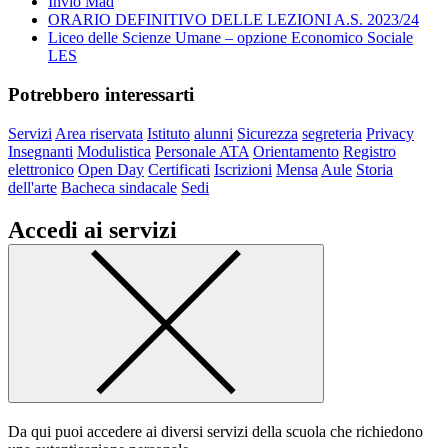
Invio Mad
ORARIO DEFINITIVO DELLE LEZIONI A.S. 2023/24
Liceo delle Scienze Umane – opzione Economico Sociale
LES
Potrebbero interessarti
Servizi
Area riservata
Istituto
alunni
Sicurezza
segreteria
Privacy
Insegnanti
Modulistica
Personale ATA
Orientamento
Registro
elettronico
Open Day
Certificati
Iscrizioni
Mensa
Aule
Storia
dell'arte
Bacheca sindacale
Sedi
Accedi ai servizi
Da qui puoi accedere ai diversi servizi della scuola che richiedono