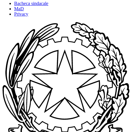
Bacheca sindacale
MaD
Privacy