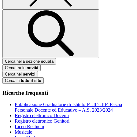
Cerca nella sezione
scuola
Cerca tra le
novità
Cerca nei
servizi
Cerca in
tutto il sito
Ricerche frequenti
Pubblicazione Graduatorie di Istituto I^ -II^ -III^ Fascia
Personale Docente ed Educativo – A.S. 2023/2024
Registro elettronico Docenti
Registro elettronico Genitori
Liceo Rechichi
Musicale