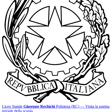
Liceo Statale
Giuseppe Rechichi
Polistena (RC)
— Visita la pagina
iniziale della scuola