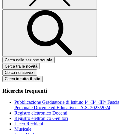
Cerca nella sezione
scuola
Cerca tra le
novità
Cerca nei
servizi
Cerca in
tutto il sito
Ricerche frequenti
Pubblicazione Graduatorie di Istituto I^ -II^ -III^ Fascia
Personale Docente ed Educativo – A.S. 2023/2024
Registro elettronico Docenti
Registro elettronico Genitori
Liceo Rechichi
Musicale