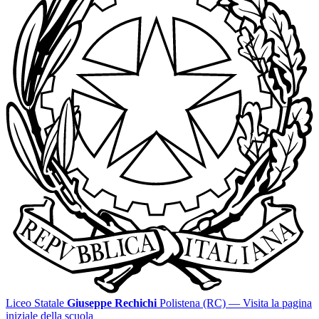
Liceo Statale
Giuseppe Rechichi
Polistena (RC)
— Visita la pagina
iniziale della scuola