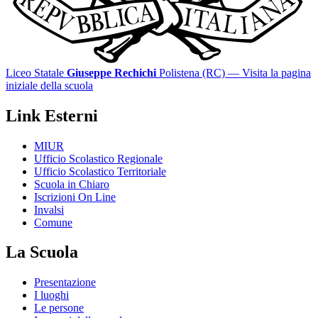
Liceo Statale
Giuseppe Rechichi
Polistena (RC)
— Visita la pagina
iniziale della scuola
Link Esterni
MIUR
Ufficio Scolastico Regionale
Ufficio Scolastico Territoriale
Scuola in Chiaro
Iscrizioni On Line
Invalsi
Comune
La Scuola
Presentazione
I luoghi
Le persone