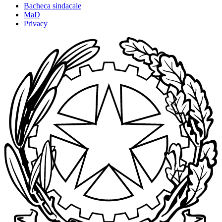
Bacheca sindacale
MaD
Privacy