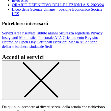
Invio Mad
ORARIO DEFINITIVO DELLE LEZIONI A.S. 2023/24
Liceo delle Scienze Umane – opzione Economico Sociale
LES
Potrebbero interessarti
Servizi
Area riservata
Istituto
alunni
Sicurezza
segreteria
Privacy
Insegnanti
Modulistica
Personale ATA
Orientamento
Registro
elettronico
Open Day
Certificati
Iscrizioni
Mensa
Aule
Storia
dell'arte
Bacheca sindacale
Sedi
Accedi ai servizi
Da qui puoi accedere ai diversi servizi della scuola che richiedono