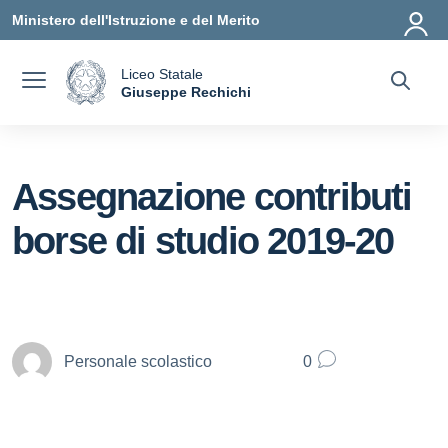
Vai ai contenuti
Vai al menu di navigazione
Vai al footer
Ministero dell'Istruzione e del Merito
Liceo Statale
a
Giuseppe Rechichi
— Visita la pagina iniziale della scuola
Assegnazione contributi
borse di studio 2019-20
Personale scolastico
0