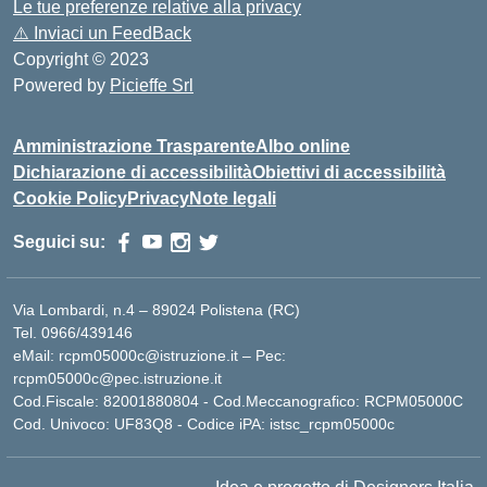
Le tue preferenze relative alla privacy
⚠️
Inviaci un FeedBack
Copyright © 2023
Powered by
Picieffe Srl
Amministrazione Trasparente
Albo online
Dichiarazione di accessibilità
Obiettivi di accessibilità
Cookie Policy
Privacy
Note legali
Seguici su:
Via Lombardi, n.4 – 89024 Polistena (RC)
Tel. 0966/439146
eMail: rcpm05000c@istruzione.it – Pec:
rcpm05000c@pec.istruzione.it
Cod.Fiscale: 82001880804 - Cod.Meccanografico: RCPM05000C
Cod. Univoco: UF83Q8 - Codice iPA: istsc_rcpm05000c