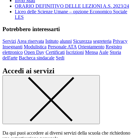
Invio Mad
ORARIO DEFINITIVO DELLE LEZIONI A.S. 2023/24
Liceo delle Scienze Umane – opzione Economico Sociale
LES
Potrebbero interessarti
Servizi
Area riservata
Istituto
alunni
Sicurezza
segreteria
Privacy
Insegnanti
Modulistica
Personale ATA
Orientamento
Registro
elettronico
Open Day
Certificati
Iscrizioni
Mensa
Aule
Storia
dell'arte
Bacheca sindacale
Sedi
Accedi ai servizi
Da qui puoi accedere ai diversi servizi della scuola che richiedono