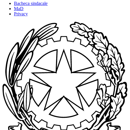
Bacheca sindacale
MaD
Privacy