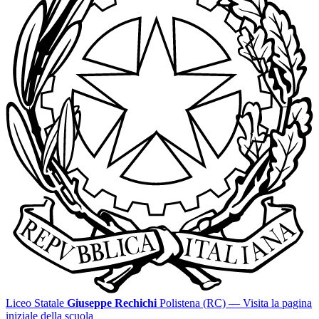
Liceo Statale
Giuseppe Rechichi
Polistena (RC)
— Visita la pagina
iniziale della scuola