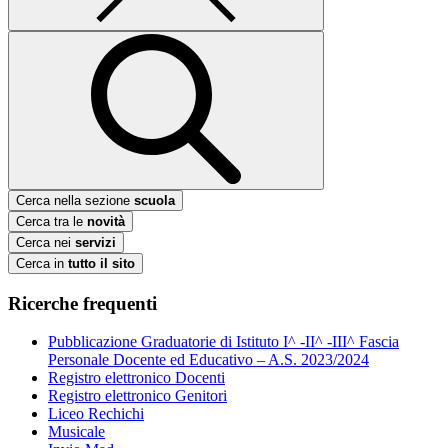
Cerca nella sezione
scuola
Cerca tra le
novità
Cerca nei
servizi
Cerca in
tutto il sito
Ricerche frequenti
Pubblicazione Graduatorie di Istituto I^ -II^ -III^ Fascia
Personale Docente ed Educativo – A.S. 2023/2024
Registro elettronico Docenti
Registro elettronico Genitori
Liceo Rechichi
Musicale