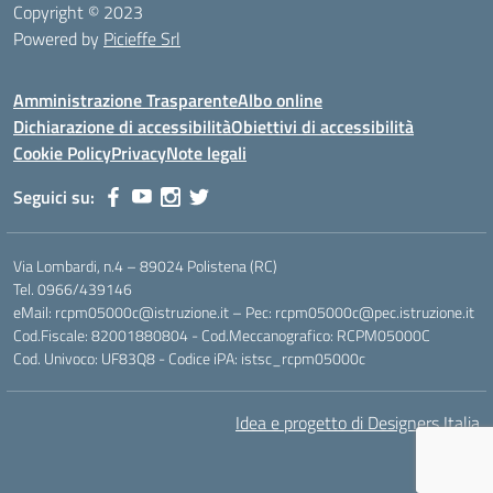
Copyright © 2023
Powered by
Picieffe Srl
Amministrazione Trasparente
Albo online
Dichiarazione di accessibilità
Obiettivi di accessibilità
Cookie Policy
Privacy
Note legali
Seguici su:
Via Lombardi, n.4 – 89024 Polistena (RC)
Tel. 0966/439146
eMail: rcpm05000c@istruzione.it – Pec: rcpm05000c@pec.istruzione.it
Cod.Fiscale: 82001880804 - Cod.Meccanografico: RCPM05000C
Cod. Univoco: UF83Q8 - Codice iPA: istsc_rcpm05000c
Idea e progetto di Designers Italia