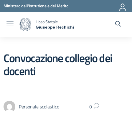
Vai ai contenuti
Vai al menu di navigazione
Vai al footer
Ministero dell'Istruzione e del Merito
Liceo Statale
Giuseppe Rechichi
— Visita la pagina iniziale della scuola
Convocazione collegio dei
docenti
Personale scolastico
0