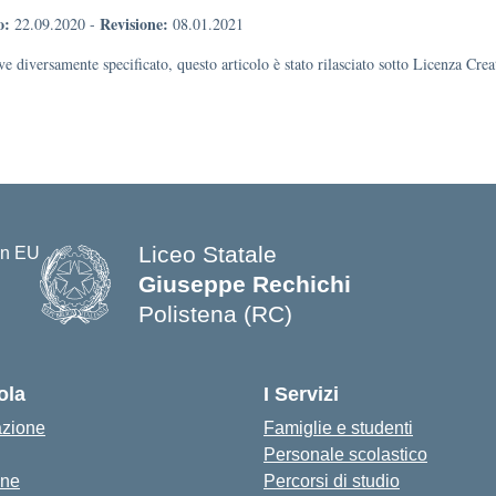
o:
Revisione:
22.09.2020
-
08.01.2021
e diversamente specificato, questo articolo è stato rilasciato sotto Licenza Cr
Liceo Statale
Giuseppe Rechichi
Polistena (RC)
— Visita la pagina iniziale della s
ola
I Servizi
azione
Famiglie e studenti
Personale scolastico
one
Percorsi di studio