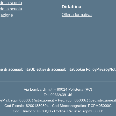
 della scuola
Didattica
 della scuola
Offerta formativa
zazione
e di accessibilità
Obiettivi di accessibilità
Cookie Policy
Privacy
Not
Via Lombardi, n.4 – 89024 Polistena (RC)
Tel. 0966/439146
eMail: rcpm05000c@istruzione.it – Pec: rcpm05000c@pec.istruzione.it
Cod.Fiscale: 82001880804 - Cod.Meccanografico: RCPM05000C
Cod. Univoco: UF83Q8 - Codice iPA: istsc_rcpm05000c